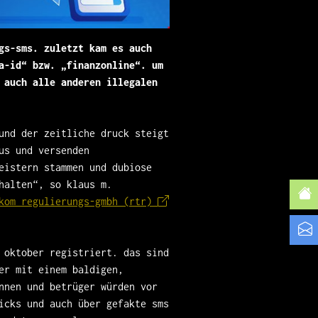
gs-sms. zuletzt kam es auch
a-id“ bzw. „finanzonline“. um
 auch alle anderen illegalen
und der zeitliche druck steigt
us und versenden
eistern stammen und dubiose
halten“, so klaus m.
ekom regulierungs-gmbh (rtr)
 oktober registriert. das sind
er mit einem baldigen,
nnen und betrüger würden vor
icks und auch über gefakte sms