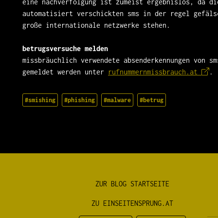
eine nachverfolgung ist zumeist ergebnislos, da di
automatisiert verschickten sms in der regel gefäls
große internationale netzwerke stehen.
betrugsversuche melden
missbräuchlich verwendete absenderkennungen von sm
gemeldet werden unter
rufnummernmissbrauch.at
.
#smishing
#phishing
#malware
#betrug
ZUR BLOG STARTSEITE
ZU EINSEITENSPRUNG.AT