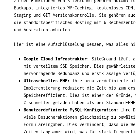
Zu den Funktionen von SiteGround gehören automatis
Backups, integriertes WP-Caching, kostenloses CDN,
Staging und GIT-Versionskontrolle. Sie gehören auc
die standortspezifisches Hosting mit 6 Rechenzentr
und Australien anbieten.
Hier ist eine Aufschlüsselung dessen, was alles hi
Google Cloud Infrastruktur:
SiteGround läuft a
mit verteiltem SSD-Speicher. Dies gewährleiste
hervorragende Redundanz und erstklassige Verfü
Ultraschnelles PHP:
Ihre benutzerdefinierte ul
Implementierung reduziert die Zeit bis zum ers
Speichereffizienz. Dies ist einer der Gründe, 
% schneller geladen haben als bei Standard-PHP
Benutzerdefinierte MySQL-Konfiguration:
Ihre Da
viele Besucheraktionen gleichzeitig zu bewälti
Formulareingaben. Dies verhindert, dass die We
Zeiten langsamer wird, was für stark frequenti