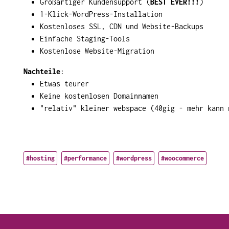
Großartiger Kundensupport (
BEST EVER!!!
)
1-Klick-WordPress-Installation
Kostenloses SSL, CDN und Website-Backups
Einfache Staging-Tools
Kostenlose Website-Migration
Nachteile
:
Etwas teurer
Keine kostenlosen Domainnamen
"relativ" kleiner webspace (40gig - mehr kann 
#hosting
#performance
#wordpress
#woocommerce