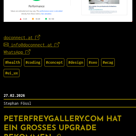
doconnect.at
info@doconnect.at
WhatsApp
#health
#coding
#concept
#design
#seo
#wcag
#ui_ux
27.02.2026
Stephan Fössl
PETERFREYGALLERY.COM HAT
EIN GROSSES UPGRADE