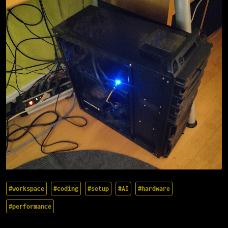
#workspace
#coding
#setup
#AI
#hardware
#performance