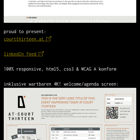
proud to present:
courtthirteen.at
linkedIn feed
100% responsive, html5, css3 & WCAG A konform
inklusive wartbaren 4K! welcome/agenda screen: