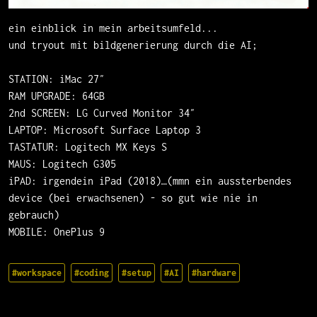
ein einblick in mein arbeitsumfeld...
und tryout mit bildgenerierung durch die AI;
STATION: iMac 27″
RAM UPGRADE: 64GB
2nd SCREEN: LG Curved Monitor 34″
LAPTOP: Microsoft Surface Laptop 3
TASTATUR: Logitech MX Keys S
MAUS: Logitech G305
iPAD: irgendein iPad (2018)…(mmn ein aussterbendes
device (bei erwachsenen) - so gut wie nie in
gebrauch)
MOBILE: OnePlus 9
#workspace
#coding
#setup
#AI
#hardware