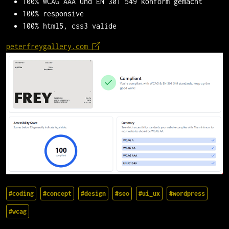
100% WCAG AAA und EN 301 549 konform gemacht
100% responsive
100% html5, css3 valide
peterfreygallery.com
#coding
#concept
#design
#seo
#ui_ux
#wordpress
#wcag