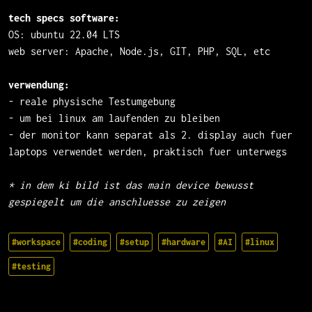
tech specs software:
OS: ubuntu 22.04 LTS
web server: Apache, Node.js, GIT, PHP, SQL, etc
verwendung
:
- reale physische Testumgebung
- um bei
linux
am laufenden zu bleiben
- der monitor kann
separat
als 2. display auch
fuer
laptops
verwendet
werden, praktisch
fuer
unterwegs
* in dem ki
bild
ist das main device bewusst
gespiegelt um die
anschluesse
zu zeigen
#workspace
#coding
#setup
#hardware
#AI
#linux
#testing