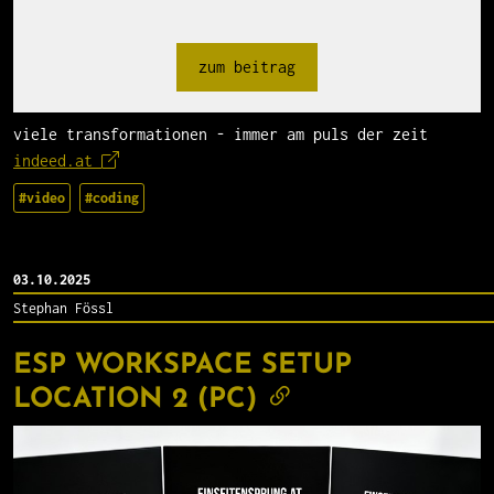
zum beitrag
viele transformationen - immer am puls der zeit
indeed.at
#video
#coding
03.10.2025
Stephan Fössl
ESP WORKSPACE SETUP
LOCATION 2 (PC)