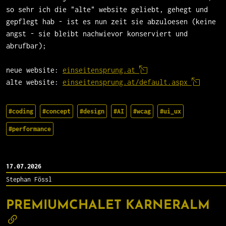
so sehr ich die "alte" website geliebt, gehegt und
gepflegt hab - ist es nun zeit sie abzuloesen (keine
angst - sie bleibt nachwievor konserviert und
abrufbar);
neue website:
einseitensprung.at
alte website:
einseitensprung.at/default.aspx
#coding
#concept
#design
#AI
#wcag
#ui_ux
#performance
17.07.2026
Stephan Fössl
PREMIUMCHALET KARNERALM