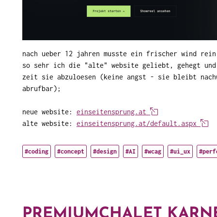
nach ueber 12 jahren musste ein frischer wind rein
so sehr ich die "alte" website geliebt, gehegt und
zeit sie abzuloesen (keine angst - sie bleibt nach
abrufbar);
neue website:
einseitensprung.at
alte website:
einseitensprung.at/default.aspx
#coding
#concept
#design
#AI
#wcag
#ui_ux
#perf
PREMIUMCHALET KAR