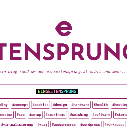
ITENSPRUN
ein blog rund um den einseitensprung.at orbit und mehr..
EIN
SEITEN
SPRUNG
ding
#concept
#cookies
#design
#hardware
#health
#hostin
omotion
#seo
#setup
#smarthome
#smishing
#software
#stora
#virtualisierung
#wcag
#woocommerce
#wordpress
#workspace