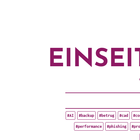
EINSE
#AI
#backup
#betrug
#cad
#co
#performance
#phishing
#pr