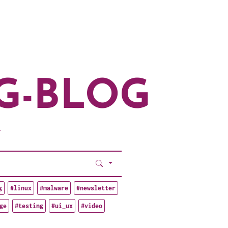
G-BLOG
.
g
#linux
#malware
#newsletter
ge
#testing
#ui_ux
#video