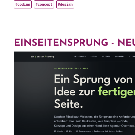
#coding
#concept
#design
EINSEITENSPRUNG - NE