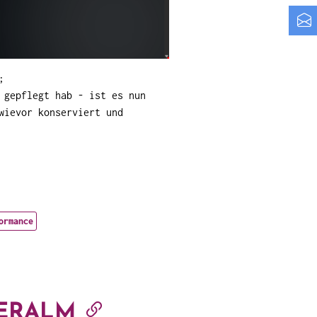
;
 gepflegt hab - ist es nun
wievor konserviert und
ormance
NERALM