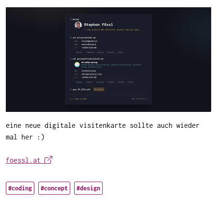
eine neue digitale visitenkarte sollte auch wieder
mal her :)
foessl.at
#coding
#concept
#design