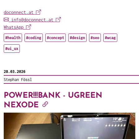
doconnect.at
info@doconnect.at
WhatsApp
#health
#coding
#concept
#design
#seo
#wcag
#ui_ux
28.03.2026
Stephan Fössl
POWER!!!BANK - UGREEN
NEXODE