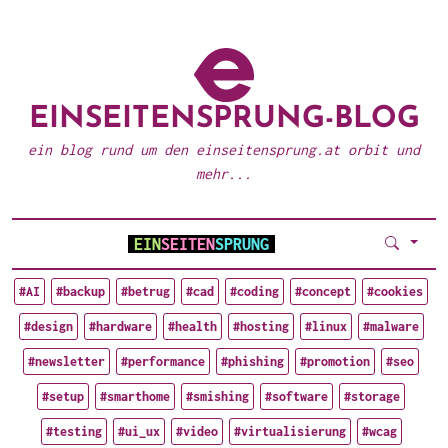
EINSEITENSPRUNG-BLOG
ein blog rund um den einseitensprung.at orbit und
mehr...
EIN
SEITEN
SPRUNG
#AI
#backup
#betrug
#cad
#coding
#concept
#cookies
#design
#hardware
#health
#hosting
#linux
#malware
#newsletter
#performance
#phishing
#promotion
#seo
#setup
#smarthome
#smishing
#software
#storage
#testing
#ui_ux
#video
#virtualisierung
#wcag